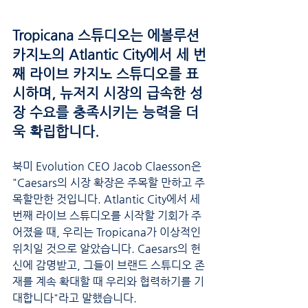
Tropicana 스튜디오는 에볼루션
카지노의 Atlantic City에서 세 번
째 라이브 카지노 스튜디오를 표
시하며, 뉴저지 시장의 급속한 성
장 수요를 충족시키는 능력을 더
욱 확립합니다.
북미 Evolution CEO Jacob Claesson은 
"Caesars의 시장 확장은 주목할 만하고 주
목할만한 것입니다. Atlantic City에서 세 
번째 라이브 스튜디오를 시작할 기회가 주
어졌을 때, 우리는 Tropicana가 이상적인 
위치일 것으로 알았습니다. Caesars의 헌
신에 감명받고, 그들이 브랜드 스튜디오 존
재를 계속 확대할 때 우리와 협력하기를 기
대합니다"라고 말했습니다.