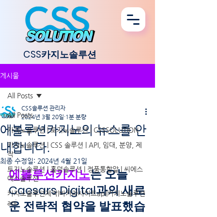
CSS카지노솔루션
게시물
All Posts
CSS솔루션 관리자
All Posts
2024년 3월 20일
1분 분량
에볼루션카지노의 뉴스를 안
카지노솔루션 | 토지노솔루션 | CSSSOLUTION
내합니다.
카지노솔루션 | CSS 솔루션 | API, 임대, 분양, 제
작
최종 수정일:
2024년 4월 21일
토지노솔루션 | 홀덤솔루션 | 정품통합알 | 씨에스
에볼루션카지노
는 오늘 
에스솔루션
Caesars Digital과의 새로
카지노솔루션제작|바카라사이트api|카지노솔루션
운 전략적 협약을 발표했습
api