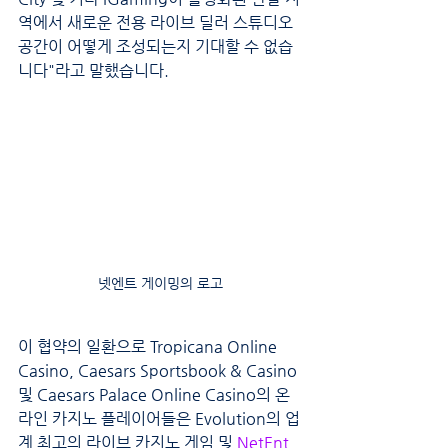
역에서 새로운 전용 라이브 딜러 스튜디오 
공간이 어떻게 조성되는지 기대할 수 없습
니다"라고 말했습니다.
넷엔트 게이밍의 로고
이 협약의 일환으로 Tropicana Online 
Casino, Caesars Sportsbook & Casino 
및 Caesars Palace Online Casino의 온
라인 카지노 플레이어들은 Evolution의 업
계 최고의 라이브 카지노 게임 및 
NetEnt
, 