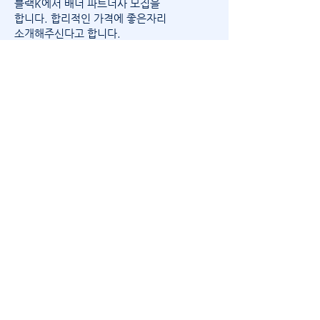
블랙K에서 배너 파트너사 모집을
합니다. 합리적인 가격에 좋은자리
​소개해주신다고 합니다.
블랙K 본사 그룹방
블랙정보를 홈페이지에서만이 아닌, 텔레그
램에서 실시간으로 정보를 묻고 답할수 있는
곳을 오픈하였습니다.