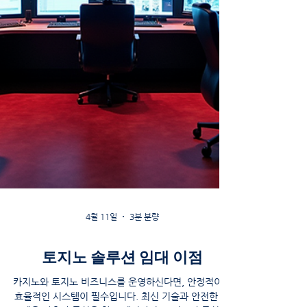
4월 11일
3분 분량