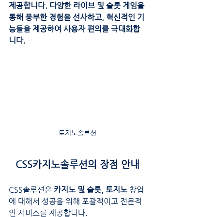
제공합니다. 다양한 라이브 및 슬롯 게임을 
통해 풍부한 경험을 선사하고, 혁신적인 기
능들을 제공하여 사용자 편의를 극대화합
니다.
토지노솔루션
CSS카지노솔루션의 장점 안내
CSS솔루션은 
카지노 및 슬롯, 토지노
 창업
에 대해서 성공을 위해 포괄적이고 전문적
인 서비스를 제공합니다.