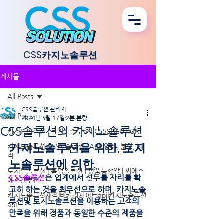
CSS카지노솔루션
게시물
All Posts
CSS솔루션 관리자
All Posts
2024년 5월 17일
2분 분량
CSS솔루션의 카지노솔루션
카지노솔루션 | 토지노솔루션 | CSSSOLUTION
카지노솔루션을 위한, 토지
카지노솔루션 | CSS 솔루션 | API, 임대, 분양, 제
작
노솔루션에 의한,
토지노솔루션 | 홀덤솔루션 | 정품통합알 | 씨에스
CSS솔루션
은 업계에서 선두를 자리를 확
에스솔루션
고히 하는 것을 최우선으로 하며, 카지노솔
카지노솔루션제작|바카라사이트api|카지노솔루션
루션및 토지노솔루션을 이용하는 고객의 
api
만족을 위해 정품과 동일한 수준의 제품을 