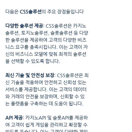
다음은
 CSS솔루션
의 주요 장점들입니다
다양한 솔루션 제공
: CSS솔루션은 카지노
솔루션, 토지노솔루션, 슬롯솔루션 등 다양
한 솔루션을 제공하여 고객의 다양한 비즈
니스 요구를 충족시킵니다. 이는 고객이 자
신의 비즈니스 모델에 맞춰 최적의 솔루션
을 선택할 수 있도록 합니다.
최신 기술 및 안전성 보장
: CSS솔루션은 최
신 기술을 적용하여 안전하고 신뢰성 있는 
서비스를 제공합니다. 이는 고객의 데이터
와 거래의 안전을 보장하며, 신뢰할 수 있
는 플랫폼을 구축하는 데 도움이 됩니다.
API 제공
: 카지노API 및 슬롯API를 제공하
여 고객이 쉽게 게임을 관리하고 확장할 수 
있도록 돕습니다. 이는 고객이 다양한 게임