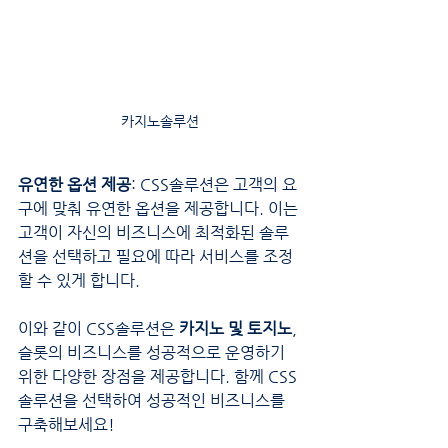
카지노솔루션
유연한 옵션 제공
: CSS솔루션은 고객의 요
구에 맞춰 유연한 옵션을 제공합니다. 이는 
고객이 자신의 비즈니스에 최적화된 솔루
션을 선택하고 필요에 따라 서비스를 조정
할 수 있게 합니다.
이와 같이 CSS솔루션은 
카지노 및 토지노
, 
슬롯의 비즈니스를 성공적으로 운영하기 
위한 다양한 장점을 제공합니다. 함께 CSS
솔루션을 선택하여 성공적인 비즈니스를 
구축해보세요!