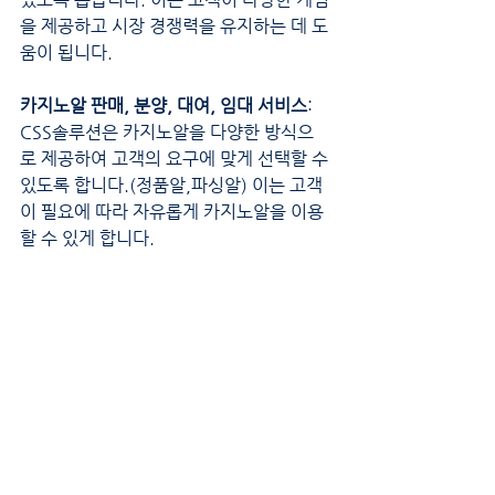
을 제공하고 시장 경쟁력을 유지하는 데 도
움이 됩니다.
카지노알 판매, 분양, 대여, 임대 서비스
: 
CSS솔루션은 카지노알을 다양한 방식으
로 제공하여 고객의 요구에 맞게 선택할 수 
있도록 합니다.(정품알,파싱알) 이는 고객
이 필요에 따라 자유롭게 카지노알을 이용
할 수 있게 합니다.