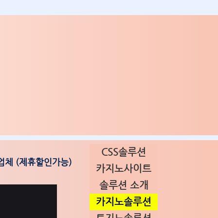
CSS솔루션
문업체 (제휴할인가능)
카지노사이트
솔루션 소개
카지노솔루션