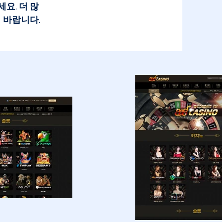
요. 더 많
 바랍니다.