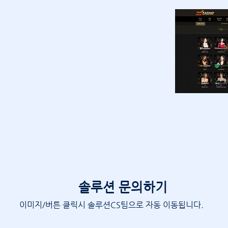
솔루션 문의하기
이미지/버튼 클릭시 솔루션CS팀으로 자동 이동됩니다.