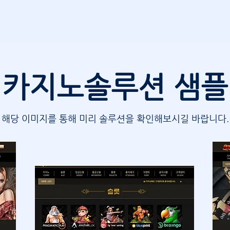
카지노솔루션 샘플
해당 이미지를 통해 미리 솔루션을 확인해보시길 바랍니다.