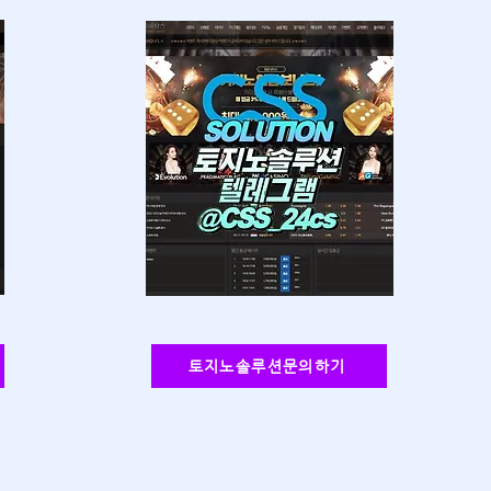
토지노솔루션문의하기