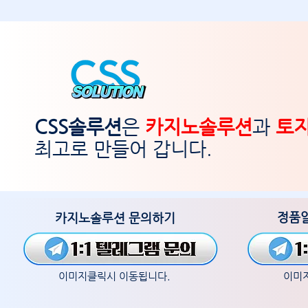
CSS솔루션
은
카지노솔루션
과
토
최고로 만들어 갑니다.
정품
​카지노솔루션 문의하기
이미지클릭시 이동됩니다.
이미