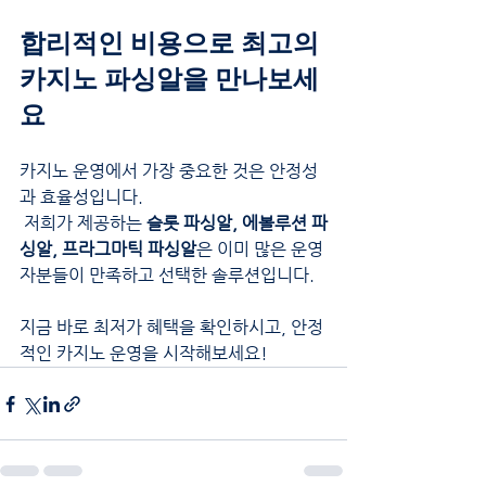
합리적인 비용으로 최고의 
카지노 파싱알을 만나보세
요
카지노 운영에서 가장 중요한 것은 안정성
과 효율성입니다.
 저희가 제공하는 
슬롯 파싱알, 에볼루션 파
싱알, 프라그마틱 파싱알
은 이미 많은 운영
자분들이 만족하고 선택한 솔루션입니다.
지금 바로 최저가 혜택을 확인하시고, 안정
적인 카지노 운영을 시작해보세요!