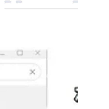
7.5% 임대비는 수익의 일정 비율만 지불하는 형태로,
운영자에게 고정비 부담을 대폭 낮추고 초기 투자 위험
을 최소화하는 방식을 의미합니다....