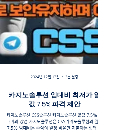
2024년 12월 13일
2분 분량
카지노솔루션 임대비 최저가 알
값 7.5% 파격 제안
카지노솔루션 CSS솔루션 카지노솔루션 알값 7.5% 임
대비의 장점 카지노솔루션은 CSS카지노솔루션의 알값